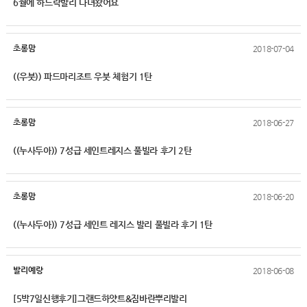
6월에 하드락발리 다녀왔어요
초롱맘
2018-07-04
((우붓)) 파드마리조트 우붓 체험기 1탄
초롱맘
2018-06-27
((누사두아)) 7성급 세인트레지스 풀빌라 후기 2탄
초롱맘
2018-06-20
((누사두아)) 7성급 세인트 레지스 발리 풀빌라 후기 1탄
발리예랑
2018-06-08
[5박7일신행후기]그랜드하얏트&짐바란뿌리발리