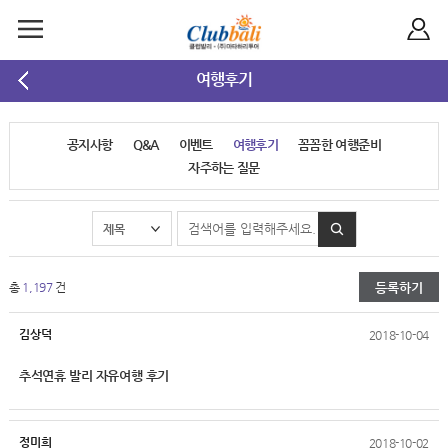
여행후기
공지사항
Q&A
이벤트
여행후기
꼼꼼한 여행준비
자주하는 질문
등록하기
총
1,197
건
김상덕
2018-10-04
추석연휴 발리 자유여행 후기
정미희
2018-10-02