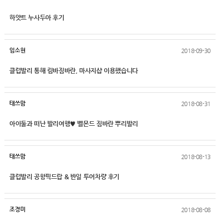
하얏트 누사두아 후기
임소현
2018-09-30
클럽발리 통해 림바짐바란, 마사지샵 이용했습니다
태쓰맘
2018-08-31
아이둘과 떠난 발리여행♥ 벨몬드 짐바란 뿌리발리
태쓰맘
2018-08-13
클럽발리 공항픽드랍 & 반일 투어차량 후기
조경미
2018-08-08