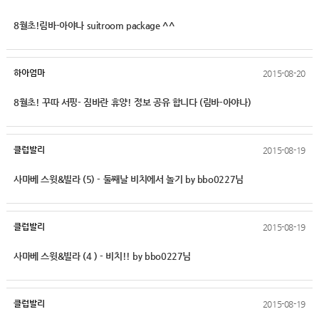
8월초!림바-아야나 suitroom package ^^
하아엄마
2015-08-20
8월초! 꾸따 서핑- 짐바란 휴양! 정보 공유 합니다 (림바-아야나)
클럽발리
2015-08-19
사마베 스윗&빌라 (5) - 둘째날 비치에서 놀기 by bbo0227님
클럽발리
2015-08-19
사마베 스윗&빌라 (4 ) - 비치!! by bbo0227님
클럽발리
2015-08-19