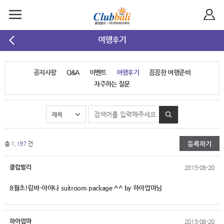
여행후기
공지사항
Q&A
이벤트
여행후기
꼼꼼한 여행준비
자주하는 질문
등록하기
총
1,197
건
클럽발리
2015-08-20
8월초!림바-아야나 suitroom package ^^ by 하아엄마님
하아엄마
2015-08-20