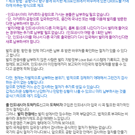
* 체크 방법 : 공항이나 항구 등에 위치한 체크포인트에서 바우처에 있는 QR코드를 카메
라에 비추는 방식으로 체크
- 인도네시아의 자카르타 공항으로 가시는 분들은 납부하실 필요 없습니다.
- 단, 자카르타 공항으로 입국하셨어도, 중간에 국내선 또는 배를 이용해 발리를 방문한
다면 납부하셔야 합니다.
- 발리여행 중 인도네시아의 다른 지역(길리, 롬복 등)으로 나갔다가 다시 발리에 들어오
는 경우에는 추가로 납부할 필요 없습니다. (인도네시아 여행 중 1회만 납부)
- 단, 인도네시아를 떠나서 다른 국가로 출국했다가 다시 입국해서 발리에 들어가신다면
새로 납부하셔야 합니다.
발리 공항, 항만 등 언제 어디서든 납부 후 받은 바우처를 확인하는 절차가 있을 수 있다
고 합니다.
발리 관광세를 납부하지 않은 사람은 발리 지방정부 Love Bali 시스템에 기록되고, 관광
청에도 보고되며, 인도네시아 이민청에까지 보고되어 이민국의 행정제제를 받을 수 있
다고 공문에 적혀 있습니다.
다만, 현재는 자발적으로 납부하는 분위기, 법적으로 강제하기 애매해서 그런건지 검사
하는 곳이 없는 상황입니다.
앞으로 언제든 어느 순간 검사하는 절차가 추가로 생길 수 있습니다.
갑작스러운 상황에서 난감하거나 민망한 상황이 나올 수 있으니 미리 납부하시는 것을
공식(?)적으로 얘기 드립니다.
올 인도네시아 도착카드
신고와
도착비자
구입은 인도네시아 입국 시 꼭 필요한 국가적인
정식 절차입니다.
그러나,
발리 관광세
는 발리 섬에서만 징수하는 지역 부담금이고, 법적으로 부과되는 비
용이라 표현하기에도 조금 애매한 느낌입니다.
현재 운영은 기부금의 형태에 더 가까워 보이네요.
발리 국제공항의 입국장 내에서 검사하는 공식적인 절차가 현재는 없습니다.
국가의 공식 절차가 아니다보니, 앞으로도 공항 입국장 안에서 검사하는 절차를 만들기