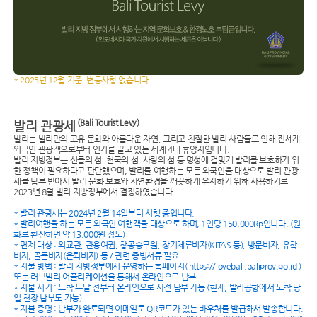
* 2025년 12월 기준, 변동사항 없습니다.
(Bali Tourist Levy)
발리 관광세
발리는 발리만의 고유 문화와 아름다운 자연, 그리고 친절한 발리 사람들로 인해 전세계
외국인 관광객으로부터 인기를 끌고 있는 세계 4대 휴양지입니다.
발리 지방정부는 신들의 섬, 천국의 섬, 사랑의 섬 등 명성에 걸맞게 발리를 보호하기 위
한 정책이 필요하다고 판단했으며, 발리를 여행하는 모든 외국인을 대상으로 발리 관광
세를 납부 받아서 발리 문화 보호와 자연환경을 깨끗하게 유지하기 위해 사용하기로
2023년 8월 발리 지방정부에서 결정하였습니다.
* 발리 관광세는 2024년 2월 14일부터 시행 중입니다.
* 발리여행을 하는 모든 외국인 여행객을 대상으로 하며, 1인당 150,000Rp입니다. (원
화로 환산하면 약 13,000원 정도)
* 면제 대상 : 외교관, 관용여권, 항공승무원, 장기체류비자(KITAS 등), 방문비자, 유학
비자, 골든비자(은퇴비자) 등 / 관련 증빙서류 필요
* 지불 방법 : 발리 지방정부에서 운영하는 홈페이지( https://lovebali.baliprov.go.id )
또는 러브발리 어플리케이션을 통해서 온라인으로 납부
* 지불 시기 : 도착 두달 전부터 온라인으로 사전 납부 가능 (현재, 발리공항에서 도착 당
일 현장 납부도 가능)
* 지불 증명 : 납부가 완료되면 이메일로 QR코드가 있는 바우처를 발급해서 발송합니다.