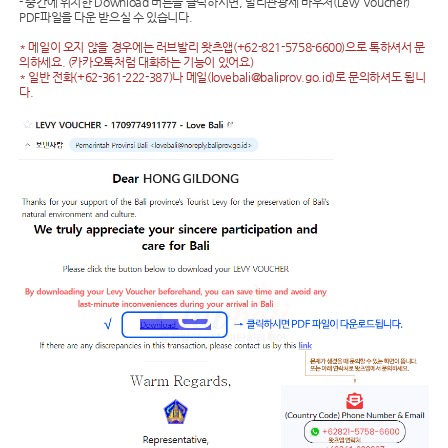
- 중간에 위치한 Download 버튼을 클릭하시면, 발리관광세 바우처(Levy Voucher)
PDF파일을 다운 받으실 수 있습니다.
* 메일이 오지 않을 경우에는 러브발리 왓츠앱(+62-821-5758-6600)으로 톡하셔서 문
의하세요. (카카오톡처럼 대화하는 기능이 있어요)
* 일반 전화(+62-361-222-387)나 메일(lovebali@baliprov.go.id)로 문의하셔도 됩니
다.