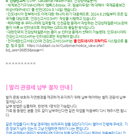
4. 건강신고서
(SSHP, Satusehat Health Pass, 건강상태질문서)
- 세계보건기구(WHO)에서 '엠폭스(Mpox, 구, 원숭이두창)'에 대해서 '국제공중보건
비상사태(PHEIC)'를 선언(2024.8.14일) 했습니다.
- 인도네시아 정부에서도 이에 대한 하나의 위기 대응책으로, 2024.8.29일부터 모든 입
국자를 대상으로 '건강신고서(SSHP)' 작성을 시행하고 있습니다.
- 해외여행 후 우리나라에 입국할 때, 인천공항 등에서 작성하는 건강상태질문서(노란색
종이 서류 or 인터넷으로 작성하는 Q코드)와 동일한 방식입니다.
- 대한민국의 건강상태질문서는 종이 or 인터넷 중에서 선택이 가능한데, 인도네시아의
건강신고서(SSHP)는 인터넷으로만 작성해야 합니다.
- 전자세관신고서(ECD)와 건강신고서(SSHP)는
올 인도네시아 도착카드
시스템으로 통
합, 링크 참조 :
https://clubbali.co.kr/Customer/notice_view.php?
bd_seq=36859&page=1
= = = = = = = = = =
[ 발리 관광세 납부 절차 안내 ]
발리 문화 보호와 자연환경을 깨끗하게 유지하기 위해 납부 해야하는 발리 관광세 납부
절차입니다.
납부 방법은 심플하며, 한번에 1명씩만 가능합니다.
가족 등 동행인 분들 것도 같이 납부하신다면 같은 작업을 처음부터 다시 해주시면 됩니
다.
같은 작업을 다시 하실 경우에는 브라우저 창을 닫았다가 다시 열어서 진행해 주세요. 기
존 정보가 남아 있는지 그냥 진행하면 에러가 나는 편입니다.
진행 과정에서 에러가 발생한다면 인터넷 창을 닫았다가 다시 열어서 처음부터 다시 진