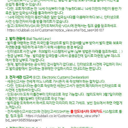
손쉽게 통과할 수 있습니다.
- 다만, 오토게이트는 만 14세 이상부터 이용 가능하다보니 14세 미만의 어린이 동반 가
족은 일반 입국심사대를 통과하셔야 합니다.
- 14세 미만의 어린이 동반가족은 일반 입국심사대를 이용해야 하다 보니, 인터넷으로
사전 신청(전자비자)을 받을 메리트가 없습니다.
- 참고) 도착비자(VOA)와 전자도착비자(E-VOA)에 관해서는 링크 글을 참조하세요.
:
https://clubbali.co.kr/Customer/notice_view.php?bd_seq=36107
2. 발리 관광세
(Bali Tourist Levy)
- 발리를 여행하는 모든 외국인을 대상으로 발리 관광세를 납부 받아서 발리 문화 보호와
자연환경을 깨끗하게 유지하기 위해 사용하는 환경 부담금
- 인터넷으로 사전 납부 : 러브발리 시스템에서 납부 (납부 방법은 아래를 참조하세요. ↓ )
- 현금 납부도 가능 : 발리공항 입국장을 나와서 공용공간에 임시로 마련된 납부 데스크
에서 현장 납부도 가능합니다.
- 현재, 발리관광세는 공식적인 검사절차가 없다보니, 인터넷으로 사전에 구입하지 마시
고 발리공항에서 검사하는 경우에만 구입하시라고 안내드리는 편입니다.
3. 전자 세관 신고서
(ECD, Electronic Customs Dexlaration)
- 세관신고서는 전세계 어느 나라로 가시든지 꼭 작성해야 하는 절차입니다.
- 다만, 인도네시아는 종이로 작성하던 세관신고서가 완전히 폐지되어서 인터넷으로 꼭
사전에 신청하셔야 합니다.
- 인도네시아 도착 이틀전부터 인터넷으로 작성 가능합니다. (발리도착이 3월7일이라면
이틀전인 3월5일부터 인터넷으로 작성 가능)
- 발리공항 도착하셔서 하셔도 되지만 미리미리 하고 가세요. 낯선 장소에서 하면 어렵게
느껴집니다.
- 전자세관신고서(ECD)와 건강신고서(SSHP)는
올 인도네시아 도착카드
시스템으로 통
합, 링크 참조 :
https://clubbali.co.kr/Customer/notice_view.php?
bd_seq=36859&page=1