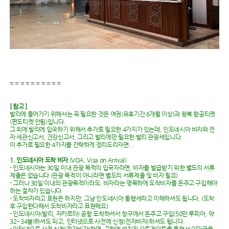
= = = = = = = = = =
[ 참고 ]
발리에 들어가기 위해서는 꼭 필요한 것은 여권(유효기간 6개월 이상)과 왕복 항공티켓
(편도티켓 안됨)입니다.
그 외에 발리에 입국하기 위해서 추가로 필요한 4가지가 있는데, 인도네시아 비자와 전
자 세관신고서, 건강신고서, 그리고 발리에만 필요한 발리 관광세입니다.
이 추가로 필요한 4가지를 간략하게 정리드리자면...
1. 인도네시아 도착 비자
(VOA, Visa on Arrival)
- 인도네시아는 30일 이내 관광 목적의 입국자라면, 비자를 발급받기 위한 별도의 서류
제출은 없습니다 (관광 목적이 아니라면 별도의 서류제출 및 비자 필요)
- 그러나 30일 이내의 관광목적이라도, 비자라는 명목하에 도착비자를 돈주고 구입해야
하는 절차가 있습니다.
- 도착비자라고 표현은 하지만, 그냥 인도네시아 통행세라고 이해하셔도 됩니다. (도착
후 구입한다해서 도착비자라고 표현해요)
- 인도네시아(발리, 자카르타) 공항 도착하셔서 창구에서 돈주고 구입(50만 루피아, 약
32~34불)하셔도 되고, 인터넷으로 사전에 신청(전자비자)하셔도 됩니다.
- 인터넷으로 사전 신청(전자비자)하면, 공항에 설치된 오토게이트를 통해서 이민국을