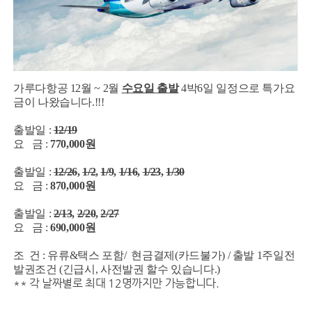
가루다항공 12월 ~ 2월
수요일 출발
4박6일 일정으로 특가요
금이 나왔습니다.!!!
출발일 :
12/19
요 금 :
770,000원
출발일 :
12/26
,
1/2
,
1/9
,
1/16
,
1/23
,
1/30
요 금 :
870,000원
출발일 :
2/13
,
2/20
,
2/27
요 금 :
690,000원
조 건 : 유류&택스 포함/ 현금결제(카드불가) / 출발 1주일전
발권조건 (긴급시, 사전발권 할수 있습니다.)
** 각 날짜별로 최대 12명까지만 가능합니다.