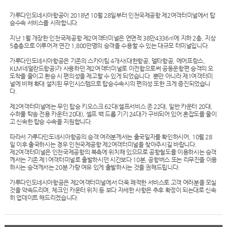
가루다인도네시아항공이 2018년 10월 28일부터 인천국제공항 제2여객터미널에서 탑
승수속 서비스를 시작합니다.
지난 1월 개장한 인천국제공항 제2여객터미널은 연면적 38만4336㎡에 지하 2층, 지상
5층층으로 이루어져 연간 1,800만명의 승객을 수용할 수 있는 대규모 터미널입니다.
가루다인도네시아항공은 기존의 스카이팀 4개사(대한항공, 델타항공, 에어프랑스,
KLM네덜란드항공)가 사용하던 제2여객터미널로 이전함으로써 공동운항편 승객의 오
도착을 줄이고 환승 시 편의성을 제고할 수 있게 되었습니다. 뿐만 아니라 제1여객터미
널에 비해 확대 설치된 무인시스템으로 탑승수속시의 편의성 또한 크게 증진되었습니
다.
제2여객터미널에는 무인 탑승 키오스크 62대(셀프서비스 존 22대, 일반 카운터 20대,
수하물 탁송 전용 카운터 20대), 셀프 백 드롭 기기 24대가 구비되어 있어 혼잡도를 줄이
고 신속한 탑승 수속을 지원합니다.
따라서 가루다인도네시아항공의 승객 여러분께서는 출국일자를 확인하시어, 10월 28
일 이후 출국하시는 경우 인천국제공항 제2여객터미널을 찾아주시길 바랍니다.
제2여객터미널은 인천국제공항의 북측에 위치해 있으므로 공항철도를 이용하시는 승객
께서는 기존 제1여객터미널로 출발하시던 시간보다 10분, 공항버스 또는 리무진을 이용
하시는 승객께서는 20분 가량 여유 있게 출발하시는 것을 권해드립니다.
가루다인도네시아항공은 제2여객터미널에서 더욱 쾌적한 서비스로 고객 여러분을 모실
것을 약속드리며, 체크인 카운터 위치 등 보다 자세한 사항은 추후 확정이 되는대로 신속
히 업데이트 해드리겠습니다.