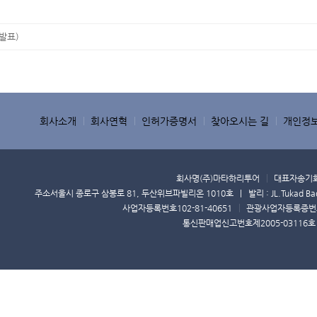
발표)
회사소개
회사연혁
인허가증명서
찾아오시는 길
개인정
회사명
(주)마타하리투어
대표자
송기
주소
서울시 종로구 삼봉로 81, 두산위브파빌리온 1010호 | 발리 : JL.Tukad Badung 
사업자등록번호
102-81-40651
관광사업자등록증번
통신판매업신고번호
제2005-03116호