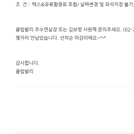
조 건 : 택스&유류할증료 포함/ 날짜변경 및 좌석지정 불가
클럽발리 주수연실장 또는 김보령 사원께 문의주세요. (02-74
몇자리 안남았습니다. 선착순 마감이에요~^^
감사합니다.
클럽발리