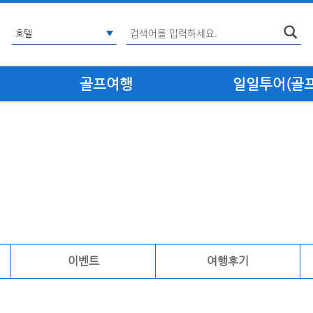
골프여행
일일투어(골프·
이벤트
여행후기