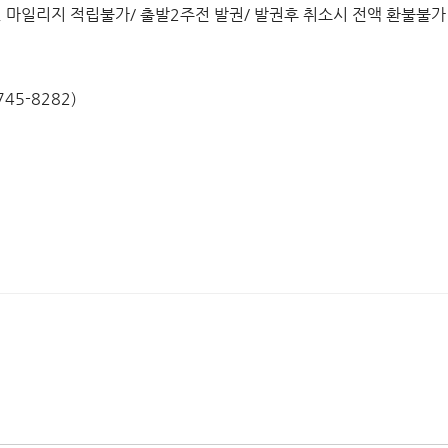
, 마일리지 적립불가/ 출발2주전 발권/ 발권후 취소시 전액 환불불가
5-8282)