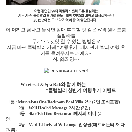
이렇게 멋진 W의 마벨러스 원베드룸 풀빌라는
지난 시즌, 클럽발리 특가로 해도 1박에 $550의 비싸고 럭셔리한 곳!!
2015년에는 그 보다 가격이 좀 더 올랐답니다!!
이 머찌고 탐나고 놓치면 절대 후회할 것 같은 W의 원베드룸
풀빌라를
무.료.로. 겟잇 할 수 있는 방법은??
지금 바로
클럽발리 카페 "여행후기" 게시판
에 발리 여행 후
기를 올려주시는 거에요~
참, 쉽죠 잉~~
W retreat & Spa Bali와 함께 하는
"클럽발리 상반기 여행후기 이벤트"
1등 : Marvelous One Bedroom Pool Villa 2박 (2인 조식포함)
2등 : Well Healed Massage 2시간 (2인)
3등 : Starfish Bloo Restaurant에서의 디너 (2
인)
4등 : Mad T-Party at W Lounge 입장권(애프터눈티 &
다
과 등)