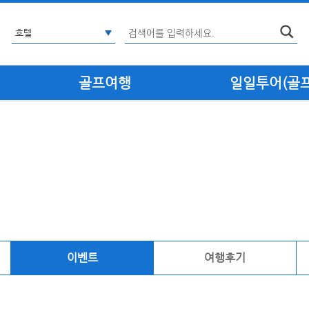
골프여행
일일투어(골프·
이벤트
여행후기