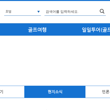
골프여행
일일투어(골프·
기
현지소식
언론