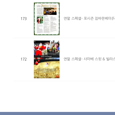
연말 스페셜- 포시즌 짐바란베이(Fourseas
173
연말 스페셜- 사마베 스윗 & 빌라스(Sama
172