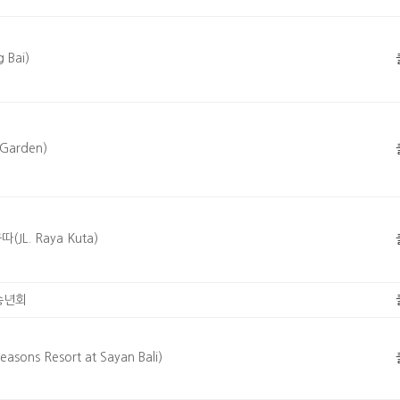
Bai)
arden)
L. Raya Kuta)
송년회
s Resort at Sayan Bali)