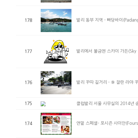
발리 동부 지역 - 빠당바이(Padang 
178
발리에서 불금엔 스카이 가든(Sky G
177
발리 꾸따 길거리 - ⑨ 잘란 라야 꾸따(J
176
클럽발리 서울 사무실의 2014년 
175
연말 스페셜- 포시즌 사이안(Fourseason
174