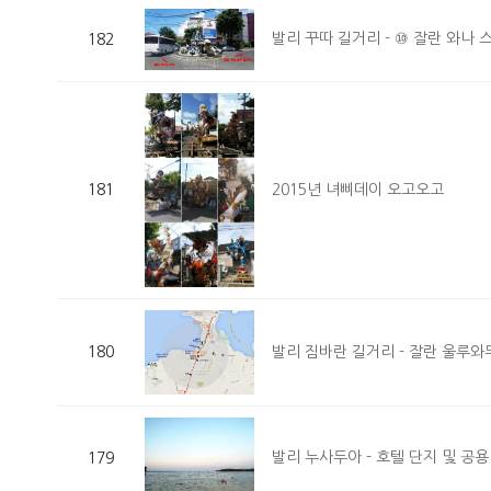
발리 꾸따 길거리 - ⑩ 잘란 와나 스가라
182
2015년 녀삐데이 오고오고
181
발리 짐바란 길거리 - 잘란 울루와뚜(JL
180
발리 누사두아 - 호텔 단지 및 공용
179