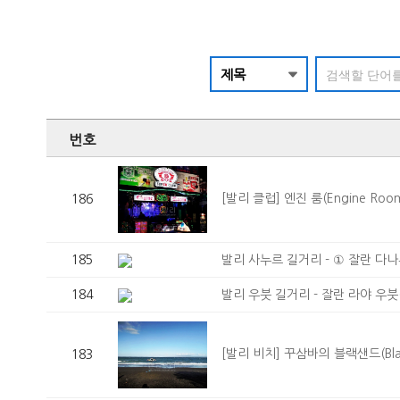
번호
[발리 클럽] 엔진 룸(Engine Roo
186
발리 사누르 길거리 - ① 잘란 다나우 땀
185
발리 우붓 길거리 - 잘란 라야 우붓(JL.
184
[발리 비치] 꾸삼바의 블랙샌드(Blac
183