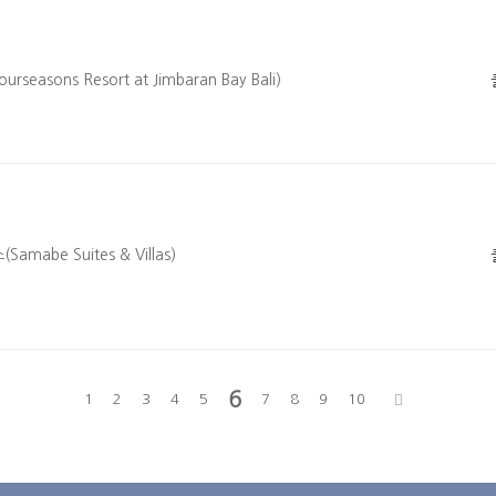
ons Resort at Jimbaran Bay Bali)
be Suites & Villas)
6
1
2
3
4
5
7
8
9
10