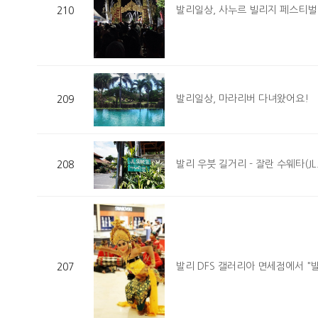
발리일상, 사누르 빌리지 페스티벌
210
발리일상, 마라리버 다녀왔어요!
209
발리 우붓 길거리 - 잘란 수웨타(JL. 
208
발리 DFS 갤러리아 면세점에서 "발
207