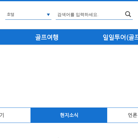
골프여행
일일투어(골프·
기
현지소식
언론