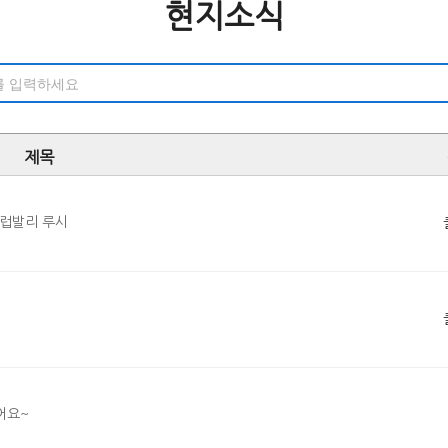
현지소식
제목
클럽발리 루시
어요~