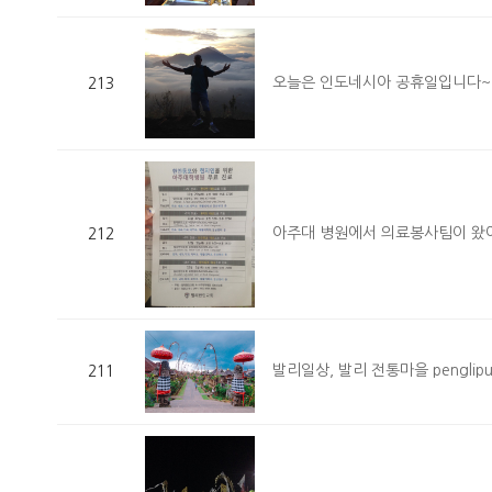
오늘은 인도네시아 공휴일입니다~
213
아주대 병원에서 의료봉사팀이 왔
212
발리일상, 발리 전통마을 penglipu
211