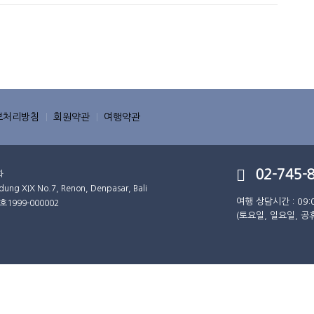
보처리방침
회원약관
여행약관
02-745-
화
XIX No.7, Renon, Denpasar, Bali
여행 상담시간 : 09:
호
1999-000002
(토요일, 일요일, 공