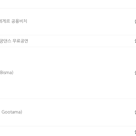
 게게르 공용비치
아궁댄스 무료공연
isma)
Gootama)