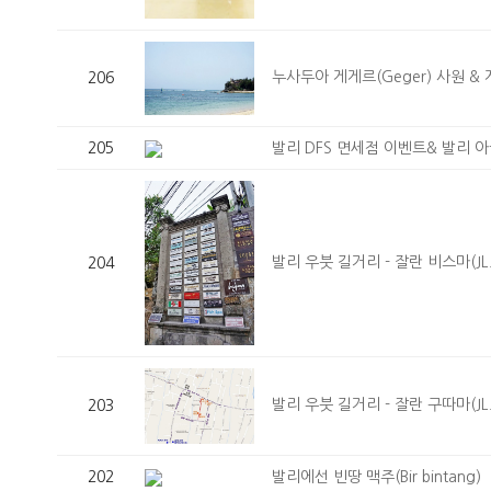
누사두아 게게르(Geger) 사원 &
206
발리 DFS 면세점 이벤트& 발리 
205
발리 우붓 길거리 - 잘란 비스마(JL.B
204
발리 우붓 길거리 - 잘란 구따마(JL. 
203
발리에선 빈땅 맥주(Bir bintang)
202