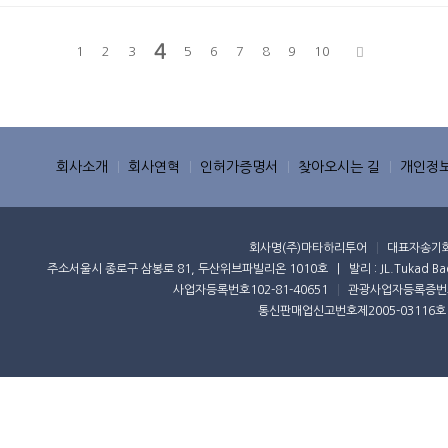
4
1
2
3
5
6
7
8
9
10
회사소개
회사연혁
인허가증명서
찾아오시는 길
개인정
회사명
(주)마타하리투어
대표자
송기
주소
서울시 종로구 삼봉로 81, 두산위브파빌리온 1010호 | 발리 : JL.Tukad Badung 
사업자등록번호
102-81-40651
관광사업자등록증번
통신판매업신고번호
제2005-03116호