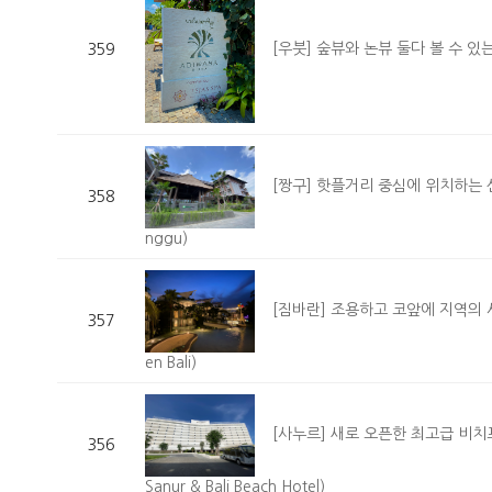
[우붓] 숲뷰와 논뷰 둘다 볼 수 있는 
359
[짱구] 핫플거리 중심에 위치하는 신규 리
358
nggu)
[짐바란] 조용하고 코앞에 지역의 시그
357
en Bali)
[사누르] 새로 오픈한 최고급 비치프론
356
Sanur & Bali Beach Hotel)