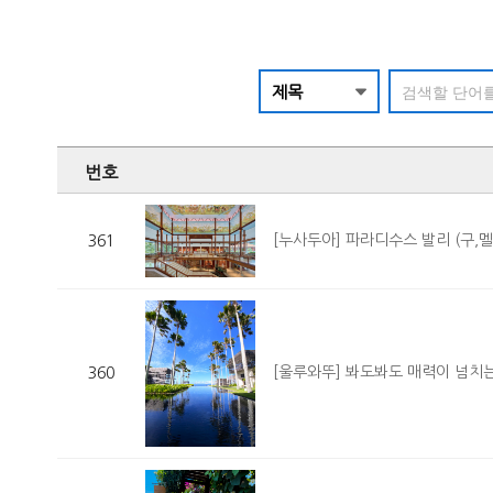
번호
[누사두아] 파라디수스 발리 (구,멜
361
[울루와뚜] 봐도봐도 매력이 넘치는 럭셔리
360