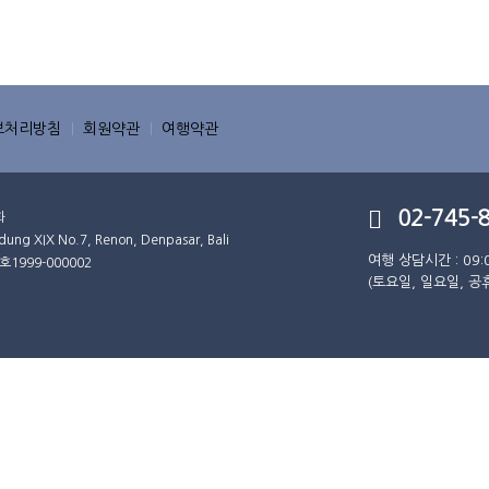
보처리방침
회원약관
여행약관
02-745-
화
XIX No.7, Renon, Denpasar, Bali
여행 상담시간 : 09:
호
1999-000002
(토요일, 일요일, 공