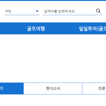
골프여행
일일투어(골프·
기
현지소식
언론