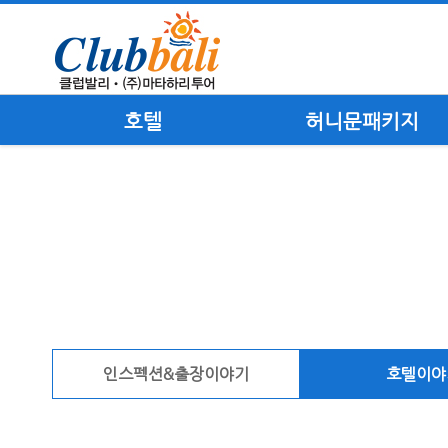
호텔
허니문패키지
인스펙션&출장이야기
호텔이야