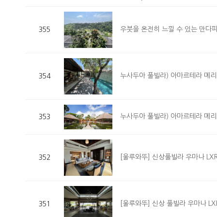
우붓을 온전히 느낄 수 있는 만다
355
누사두아 풀빌라) 아마르테라 메리어트
354
누사두아 풀빌라) 아마르테라 메리어
353
[울루와뚜] 신상풀빌라 우마나 LXR 
352
[울루와뚜] 신상 풀빌라 우마나 LXR
351