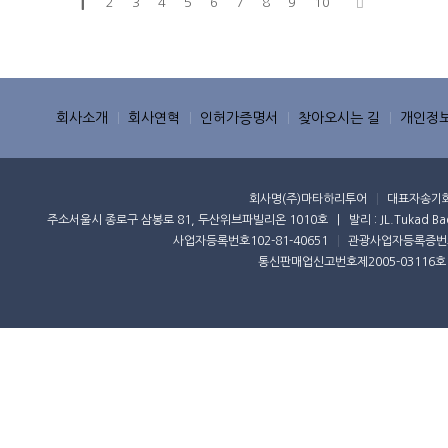
1
2
3
4
5
6
7
8
9
10
회사소개
회사연혁
인허가증명서
찾아오시는 길
개인정
회사명
(주)마타하리투어
대표자
송기
주소
서울시 종로구 삼봉로 81, 두산위브파빌리온 1010호 | 발리 : JL.Tukad Badung 
사업자등록번호
102-81-40651
관광사업자등록증번
통신판매업신고번호
제2005-03116호