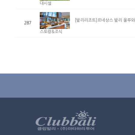
대시설
[발리리조트]르네상스 발리 울루와뚜 리조트&
287
스토랑&조식