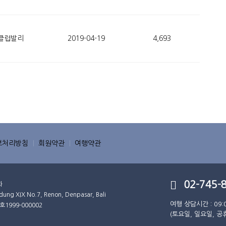
클럽발리
2019-04-19
4,693
보처리방침
회원약관
여행약관
02-745-
화
XIX No.7, Renon, Denpasar, Bali
여행 상담시간 : 09:
호
1999-000002
(토요일, 일요일, 공