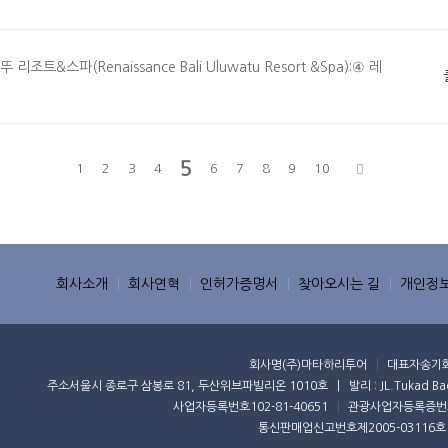
스파(Renaissance Bali Uluwatu Resort &Spa):④ 레
5
1
2
3
4
6
7
8
9
10
회사소개
회사연혁
인허가증명서
찾아오시는 길
개인정
회사명
(주)마타하리투어
대표자
송기
주소
서울시 종로구 삼봉로 81, 두산위브파빌리온 1010호 | 발리 : JL.Tukad Badung 
사업자등록번호
102-81-40651
관광사업자등록증번
통신판매업신고번호
제2005-03116호