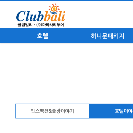
호텔
허니문패키지
인스펙션&출장이야기
호텔이야