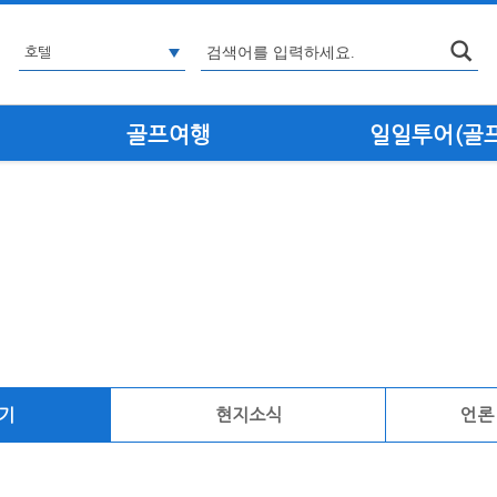
골프여행
일일투어(골프·
기
현지소식
언론