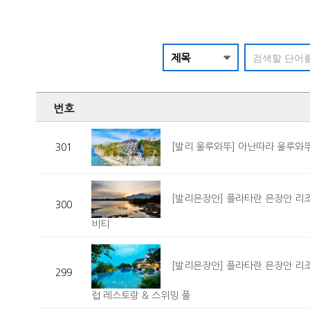
번호
[발리 울루와뚜] 아난따라 울루와뚜-
301
[발리믄장안] 플라타란 믄장안 리조트
300
비티
[발리믄장안] 플라타란 믄장안 리조트
299
럽 레스토랑 & 스위밍 풀