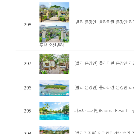
[발리 믄장안] 플라타란 믄장안 리조
298
루브 오션빌라
[발리 믄장안] 플라타란 믄장안 리조
297
[발리 믄장안] 플라타란 믄장안 리조
296
파드마 르기안(Padma Resort L
295
[발리리조트] 인터컨티넨탈 발리 리조트(In
294