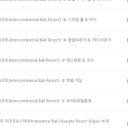
ercontinental Bali Resort): ⑤ 스위밍 풀 & 비치
tercontinental Bali Resort): ④ 클럽라운지 & 기타 라운지
ercontinenal Bali Resort): ③ 레스토랑 & 조식
ercontinenal Bali Resort): ② 호텔 객실
tercontinenal Bali Resort): ① 로비&호텔풍경
스파(Renaissance Bali Uluwatu Resort &Spa) :⑤부