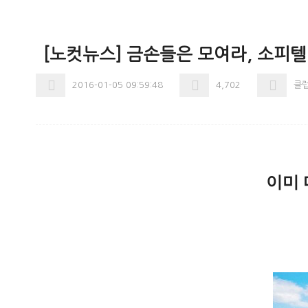
[노컷뉴스] 금손들은 모여라, 소피
2016-01-05 09:59:48
4,702
클
이미 