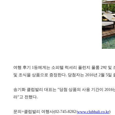
여행 후기 1등에게는 소피텔 럭셔리 플런지 풀룸 2박 및 
및 조식을 상품으로 증정한다. 당첨자는 2016년 2월 5일
송기화 클럽발리 대표는 "당첨 상품의 사용 기간이 201
라"고 전했다.
문의=클럽발리 여행사(02-745-8282/
)
www.clubbali.co.kr