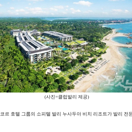
(사진=클럽발리 제공)
코르 호텔 그룹의 소피텔 발리 누사두아 비치 리조트가 발리 전문