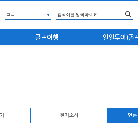
골프여행
일일투어(골프·
기
현지소식
언론