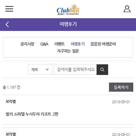
여행후기
공지사항
Q&A
이벤트
여행후기
꼼꼼한 여행준비
자주하는 질문
등록하기
총
1,197
건
보라별
2016-09-01
발리 소피텔 누사두아 리조트 2편
보라별
2016-09-01