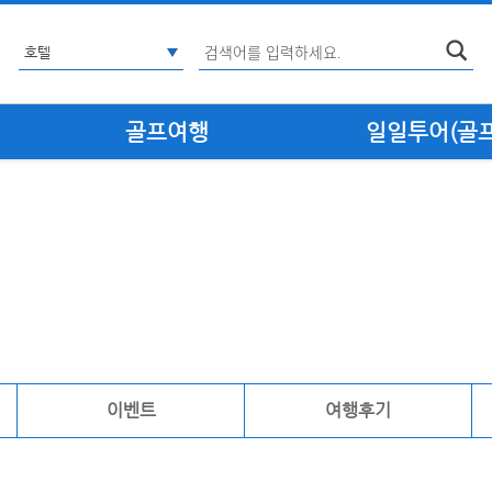
골프여행
일일투어(골프·
이벤트
여행후기