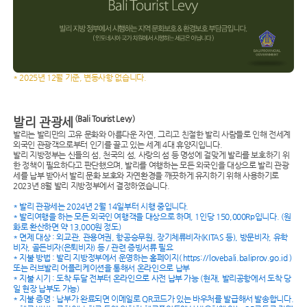
* 2025년 12월 기준, 변동사항 없습니다.
(Bali Tourist Levy)
발리 관광세
발리는 발리만의 고유 문화와 아름다운 자연, 그리고 친절한 발리 사람들로 인해 전세계
외국인 관광객으로부터 인기를 끌고 있는 세계 4대 휴양지입니다.
발리 지방정부는 신들의 섬, 천국의 섬, 사랑의 섬 등 명성에 걸맞게 발리를 보호하기 위
한 정책이 필요하다고 판단했으며, 발리를 여행하는 모든 외국인을 대상으로 발리 관광
세를 납부 받아서 발리 문화 보호와 자연환경을 깨끗하게 유지하기 위해 사용하기로
2023년 8월 발리 지방정부에서 결정하였습니다.
* 발리 관광세는 2024년 2월 14일부터 시행 중입니다.
* 발리여행을 하는 모든 외국인 여행객을 대상으로 하며, 1인당 150,000Rp입니다. (원
화로 환산하면 약 13,000원 정도)
* 면제 대상 : 외교관, 관용여권, 항공승무원, 장기체류비자(KITAS 등), 방문비자, 유학
비자, 골든비자(은퇴비자) 등 / 관련 증빙서류 필요
* 지불 방법 : 발리 지방정부에서 운영하는 홈페이지( https://lovebali.baliprov.go.id )
또는 러브발리 어플리케이션을 통해서 온라인으로 납부
* 지불 시기 : 도착 두달 전부터 온라인으로 사전 납부 가능 (현재, 발리공항에서 도착 당
일 현장 납부도 가능)
* 지불 증명 : 납부가 완료되면 이메일로 QR코드가 있는 바우처를 발급해서 발송합니다.