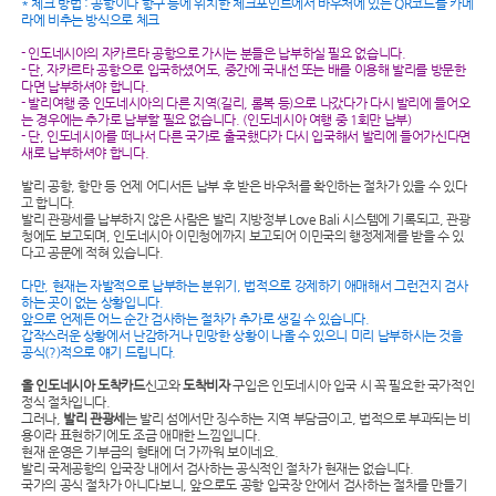
* 체크 방법 : 공항이나 항구 등에 위치한 체크포인트에서 바우처에 있는 QR코드를 카메
라에 비추는 방식으로 체크
- 인도네시아의 자카르타 공항으로 가시는 분들은 납부하실 필요 없습니다.
- 단, 자카르타 공항으로 입국하셨어도, 중간에 국내선 또는 배를 이용해 발리를 방문한
다면 납부하셔야 합니다.
- 발리여행 중 인도네시아의 다른 지역(길리, 롬복 등)으로 나갔다가 다시 발리에 들어오
는 경우에는 추가로 납부할 필요 없습니다. (인도네시아 여행 중 1회만 납부)
- 단, 인도네시아를 떠나서 다른 국가로 출국했다가 다시 입국해서 발리에 들어가신다면
새로 납부하셔야 합니다.
발리 공항, 항만 등 언제 어디서든 납부 후 받은 바우처를 확인하는 절차가 있을 수 있다
고 합니다.
발리 관광세를 납부하지 않은 사람은 발리 지방정부 Love Bali 시스템에 기록되고, 관광
청에도 보고되며, 인도네시아 이민청에까지 보고되어 이민국의 행정제제를 받을 수 있
다고 공문에 적혀 있습니다.
다만, 현재는 자발적으로 납부하는 분위기, 법적으로 강제하기 애매해서 그런건지 검사
하는 곳이 없는 상황입니다.
앞으로 언제든 어느 순간 검사하는 절차가 추가로 생길 수 있습니다.
갑작스러운 상황에서 난감하거나 민망한 상황이 나올 수 있으니 미리 납부하시는 것을
공식(?)적으로 얘기 드립니다.
올 인도네시아 도착카드
신고와
도착비자
구입은 인도네시아 입국 시 꼭 필요한 국가적인
정식 절차입니다.
그러나,
발리 관광세
는 발리 섬에서만 징수하는 지역 부담금이고, 법적으로 부과되는 비
용이라 표현하기에도 조금 애매한 느낌입니다.
현재 운영은 기부금의 형태에 더 가까워 보이네요.
발리 국제공항의 입국장 내에서 검사하는 공식적인 절차가 현재는 없습니다.
국가의 공식 절차가 아니다보니, 앞으로도 공항 입국장 안에서 검사하는 절차를 만들기