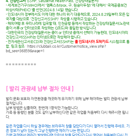
4. 건강신고서
(SSHP, Satusehat Health Pass, 건강상태질문서)
- 세계보건기구(WHO)에서 '엠폭스(Mpox, 구, 원숭이두창)'에 대해서 '국제공중보건
비상사태(PHEIC)'를 선언(2024.8.14일) 했습니다.
- 인도네시아 정부에서도 이에 대한 하나의 위기 대응책으로, 2024.8.29일부터 모든 입
국자를 대상으로 '건강신고서(SSHP)' 작성을 시행하고 있습니다.
- 해외여행 후 우리나라에 입국할 때, 인천공항 등에서 작성하는 건강상태질문서(노란색
종이 서류 or 인터넷으로 작성하는 Q코드)와 동일한 방식입니다.
- 대한민국의 건강상태질문서는 종이 or 인터넷 중에서 선택이 가능한데, 인도네시아의
건강신고서(SSHP)는 인터넷으로만 작성해야 합니다.
- 전자세관신고서(ECD)와 건강신고서(SSHP)는
올 인도네시아 도착카드
시스템으로 통
합, 링크 참조 :
https://clubbali.co.kr/Customer/notice_view.php?
bd_seq=36859&page=1
= = = = = = = = = =
[ 발리 관광세 납부 절차 안내 ]
발리 문화 보호와 자연환경을 깨끗하게 유지하기 위해 납부 해야하는 발리 관광세 납부
절차입니다.
납부 방법은 심플하며, 한번에 1명씩만 가능합니다.
가족 등 동행인 분들 것도 같이 납부하신다면 같은 작업을 처음부터 다시 해주시면 됩니
다.
같은 작업을 다시 하실 경우에는 브라우저 창을 닫았다가 다시 열어서 진행해 주세요. 기
존 정보가 남아 있는지 그냥 진행하면 에러가 나는 편입니다.
진행 과정에서 에러가 발생한다면 인터넷 창을 닫았다가 다시 열어서 처음부터 다시 진