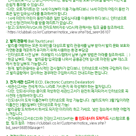
손쉽게 통과할 수 있습니다.
- 다만, 오토게이트는 만 14세 이상부터 이용 가능하다보니 14세 미만의 어린이 동반 가
족은 일반 입국심사대를 통과하셔야 합니다.
- 14세 미만의 어린이 동반가족은 일반 입국심사대를 이용해야 하다 보니, 인터넷으로
사전 신청(전자비자)을 받을 메리트가 없습니다.
- 참고) 도착비자(VOA)와 전자도착비자(E-VOA)에 관해서는 링크 글을 참조하세요.
:
https://clubbali.co.kr/Customer/notice_view.php?bd_seq=36107
2. 발리 관광세
(Bali Tourist Levy)
- 발리를 여행하는 모든 외국인을 대상으로 발리 관광세를 납부 받아서 발리 문화 보호와
자연환경을 깨끗하게 유지하기 위해 사용하는 환경 부담금
- 인터넷으로 사전 납부 : 러브발리 시스템에서 납부 (납부 방법은 아래를 참조하세요. ↓ )
- 현금 납부도 가능 : 발리공항 입국장을 나와서 공용공간에 임시로 마련된 납부 데스크
에서 현장 납부도 가능합니다.
- 현재, 발리관광세는 공식적인 검사절차가 없다보니, 인터넷으로 사전에 구입하지 마시
고 발리공항에서 검사하는 경우에만 구입하시라고 안내드리는 편입니다.
3. 전자 세관 신고서
(ECD, Electronic Customs Dexlaration)
- 세관신고서는 전세계 어느 나라로 가시든지 꼭 작성해야 하는 절차입니다.
- 다만, 인도네시아는 종이로 작성하던 세관신고서가 완전히 폐지되어서 인터넷으로 꼭
사전에 신청하셔야 합니다.
- 인도네시아 도착 이틀전부터 인터넷으로 작성 가능합니다. (발리도착이 3월7일이라면
이틀전인 3월5일부터 인터넷으로 작성 가능)
- 발리공항 도착하셔서 하셔도 되지만 미리미리 하고 가세요. 낯선 장소에서 하면 어렵게
느껴집니다.
- 전자세관신고서(ECD)와 건강신고서(SSHP)는
올 인도네시아 도착카드
시스템으로 통
합, 링크 참조 :
https://clubbali.co.kr/Customer/notice_view.php?
bd_seq=36859&page=1