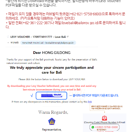
- 중간에 위치한 Download 버튼을 클릭하시면, 발리관광세 바우처(Levy Voucher)
PDF파일을 다운 받으실 수 있습니다.
* 메일이 오지 않을 경우에는 러브발리 왓츠앱(+62-821-5758-6600)으로 톡하셔서 문
의하세요. (카카오톡처럼 대화하는 기능이 있어요)
* 일반 전화(+62-361-222-387)나 메일(lovebali@baliprov.go.id)로 문의하셔도 됩니
다.