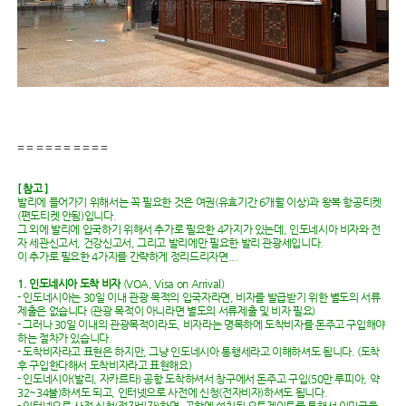
= = = = = = = = = =
[ 참고 ]
발리에 들어가기 위해서는 꼭 필요한 것은 여권(유효기간 6개월 이상)과 왕복 항공티켓
(편도티켓 안됨)입니다.
그 외에 발리에 입국하기 위해서 추가로 필요한 4가지가 있는데, 인도네시아 비자와 전
자 세관신고서, 건강신고서, 그리고 발리에만 필요한 발리 관광세입니다.
이 추가로 필요한 4가지를 간략하게 정리드리자면...
1. 인도네시아 도착 비자
(VOA, Visa on Arrival)
- 인도네시아는 30일 이내 관광 목적의 입국자라면, 비자를 발급받기 위한 별도의 서류
제출은 없습니다 (관광 목적이 아니라면 별도의 서류제출 및 비자 필요)
- 그러나 30일 이내의 관광목적이라도, 비자라는 명목하에 도착비자를 돈주고 구입해야
하는 절차가 있습니다.
- 도착비자라고 표현은 하지만, 그냥 인도네시아 통행세라고 이해하셔도 됩니다. (도착
후 구입한다해서 도착비자라고 표현해요)
- 인도네시아(발리, 자카르타) 공항 도착하셔서 창구에서 돈주고 구입(50만 루피아, 약
32~34불)하셔도 되고, 인터넷으로 사전에 신청(전자비자)하셔도 됩니다.
- 인터넷으로 사전 신청(전자비자)하면, 공항에 설치된 오토게이트를 통해서 이민국을