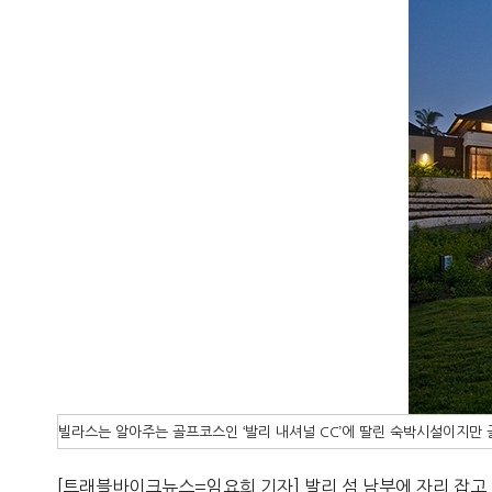
빌라스는 알아주는 골프코스인 ‘발리 내셔널 CC’에 딸린 숙박시설이지만 
[트래블바이크뉴스=임요희 기자] 발리 섬 남부에 자리 잡고