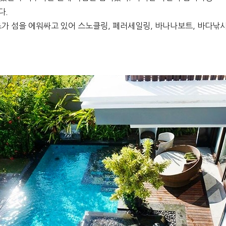
다.
가 섬을 에워싸고 있어 스노클링, 페러세일링, 바나나보트, 바다낚