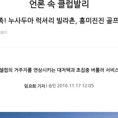
언론 속 클럽발리
족! 누사두아 럭셔리 빌라촌, 흥미진진 골
럽발리
셀럽의 거주지를 연상시키는 대저택과 초집중 버틀러 서비
|
승인
2016.11.17 12:05
임요희 기자