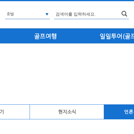
골프여행
일일투어(골프·
기
현지소식
언론