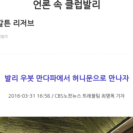
언론 속 클럽발리
칼튼 리저브
럽발리
발리 우붓 만다파에서 허니문으로 만나자
2016-03-31 16:58 /
CBS노컷뉴스 트래블팀 최명옥 기자