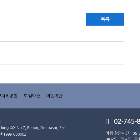
목록
보처리방침
회원약관
여행약관
02-745-
화
XIX No.7, Renon, Denpasar, Bali
여행 상담시간 : 09:
호
1999-000002
(토요일, 일요일, 공