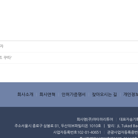
보자
트 꾸따'
회사소개
회사연혁
인허가증명서
찾아오시는 길
개인정
회사명
(주)마타하리투어
대표자
송기
주소
서울시 종로구 삼봉로 81, 두산위브파빌리온 1010호 | 발리 : JL.Tukad Badung 
사업자등록번호
102-81-40651
관광사업자등록증번