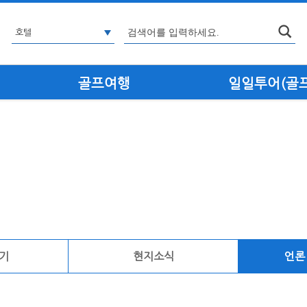
골프여행
일일투어(골프·
기
현지소식
언론