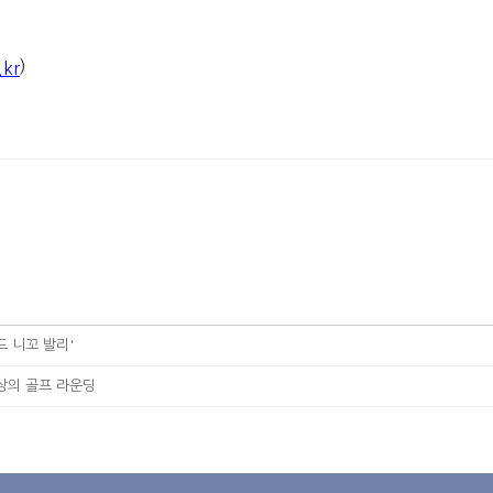
)
.kr
드 니꼬 발리'
상의 골프 라운딩