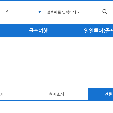
골프여행
일일투어(골프·
기
현지소식
언론