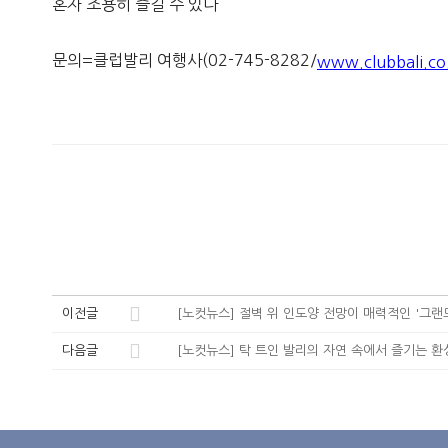
혼자 조용히 즐길 수 있다
문의=클럽발리 여행사(02-745-8282/
www.clubbali.co
이전글
[노컷뉴스] 절벽 위 인도양 전망이 매력적인 '그랜
다음글
[노컷뉴스] 탁 트인 발리의 자연 속에서 즐기는 환