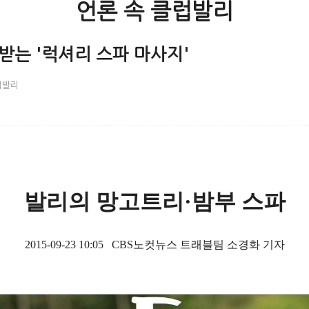
언론 속 클럽발리
받는 '럭셔리 스파 마사지'
럽발리
발리의 망고트리·밤부 스파
2015-09-23 10:05
CBS노컷뉴스 트래블팀 소경화 기자